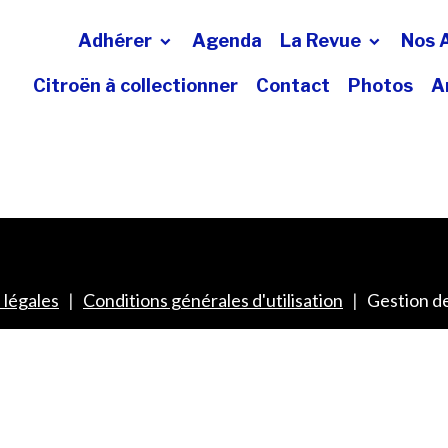
Adhérer
Agenda
La Revue
Nos 
Citroën à collectionner
Contact
Photos
A
 légales
Conditions générales d'utilisation
Gestion d