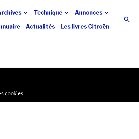
Archives
Technique
Annonces
nnuaire
Actualités
Les livres Citroën
es cookies