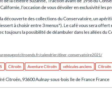
nt de la célèbre Suzanne, Traction avant de 1956 du Conser
Californie, l’occasion de vous dévoiler en exclusivité les p
 la découverte des collections du Conservatoire, un apériti
dessert à choisir entre 3 menus*). Le café vous sera offert 
ec toujours la possibilité de déambuler dans les allées du 
turepeugeotcitroends.fr/calendrier/diner-conservatoire2021/
DS
Citroën
Aventure Citroën
véhicules anciens
Citroën
é Citroën, 93600 Aulnay-sous-bois Ile de France France