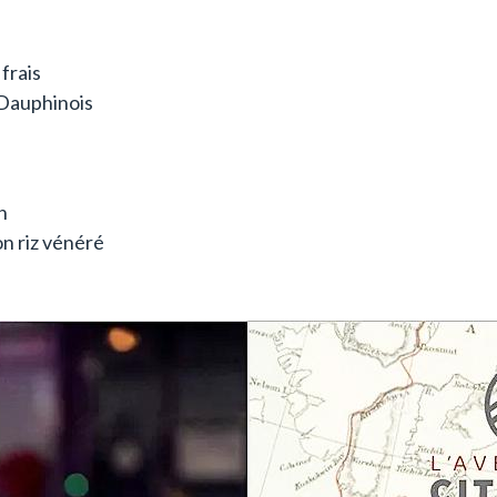
frais
 Dauphinois
n
on riz vénéré