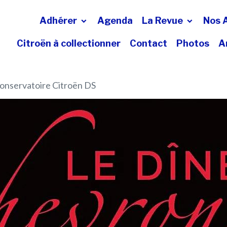
Adhérer
Agenda
La Revue
Nos 
Citroën à collectionner
Contact
Photos
A
onservatoire Citroën DS