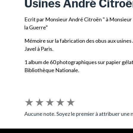
Usines André Citro
Ecrit par Monsieur André Citroën
" à Monsieur 
la Guerre"
Mémoire sur la fabrication des obus aux usines
Javel à Paris.
1 album de 60 photographiques sur papier gélati
Bibliothèque Nationale.
★
★
★
★
★
Aucune note. Soyez le premier à attribuer une n