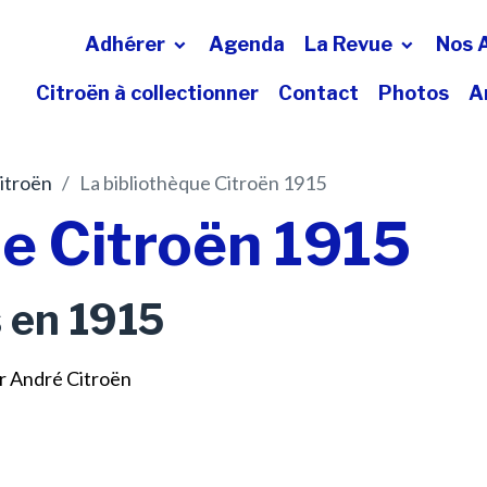
Adhérer
Agenda
La Revue
Nos 
Citroën à collectionner
Contact
Photos
A
Citroën
La bibliothèque Citroën 1915
ue Citroën 1915
s en 1915
r André Citroën