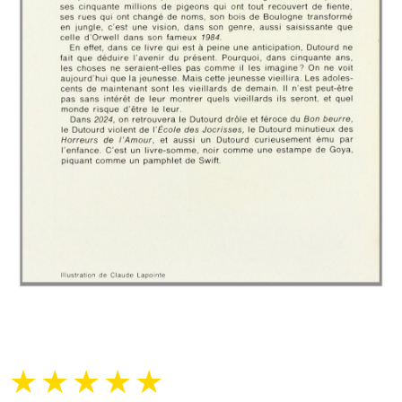
★
★
★
★
★