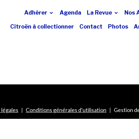
Adhérer
Agenda
La Revue
Nos 
Citroën à collectionner
Contact
Photos
A
 légales
Conditions générales d'utilisation
Gestion d