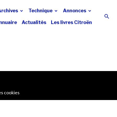
Archives
Technique
Annonces
nnuaire
Actualités
Les livres Citroën
es cookies