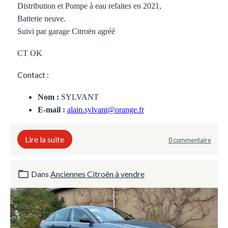
Distribution et Pompe à eau refaites en 2021,
Batterie neuve.
Suivi par garage Citroën agréé
CT OK
Contact :
Nom :
SYLVANT
E-mail :
alain.sylvant@orange.fr
Lire la suite
0 commentaire
Dans
Anciennes Citroën à vendre